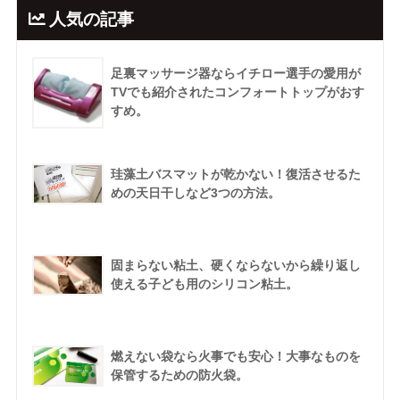
人気の記事
足裏マッサージ器ならイチロー選手の愛用が
TVでも紹介されたコンフォートトップがおす
すめ。
珪藻土バスマットが乾かない！復活させるた
めの天日干しなど3つの方法。
固まらない粘土、硬くならないから繰り返し
使える子ども用のシリコン粘土。
燃えない袋なら火事でも安心！大事なものを
保管するための防火袋。