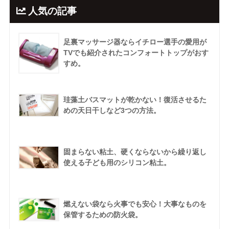
人気の記事
足裏マッサージ器ならイチロー選手の愛用が
TVでも紹介されたコンフォートトップがおす
すめ。
珪藻土バスマットが乾かない！復活させるた
めの天日干しなど3つの方法。
固まらない粘土、硬くならないから繰り返し
使える子ども用のシリコン粘土。
燃えない袋なら火事でも安心！大事なものを
保管するための防火袋。