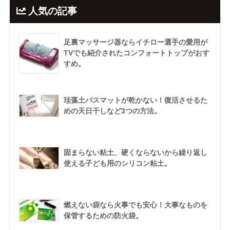
人気の記事
足裏マッサージ器ならイチロー選手の愛用が
TVでも紹介されたコンフォートトップがおす
すめ。
珪藻土バスマットが乾かない！復活させるた
めの天日干しなど3つの方法。
固まらない粘土、硬くならないから繰り返し
使える子ども用のシリコン粘土。
燃えない袋なら火事でも安心！大事なものを
保管するための防火袋。