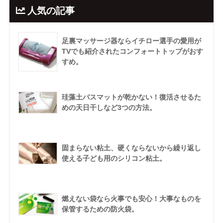
人気の記事
足裏マッサージ器ならイチロー選手の愛用が
TVでも紹介されたコンフォートトップがおす
すめ。
珪藻土バスマットが乾かない！復活させるた
めの天日干しなど3つの方法。
固まらない粘土、硬くならないから繰り返し
使える子ども用のシリコン粘土。
燃えない袋なら火事でも安心！大事なものを
保管するための防火袋。