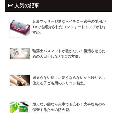
人気の記事
足裏マッサージ器ならイチロー選手の愛用が
TVでも紹介されたコンフォートトップがおす
すめ。
珪藻土バスマットが乾かない！復活させるた
めの天日干しなど3つの方法。
固まらない粘土、硬くならないから繰り返し
使える子ども用のシリコン粘土。
燃えない袋なら火事でも安心！大事なものを
保管するための防火袋。