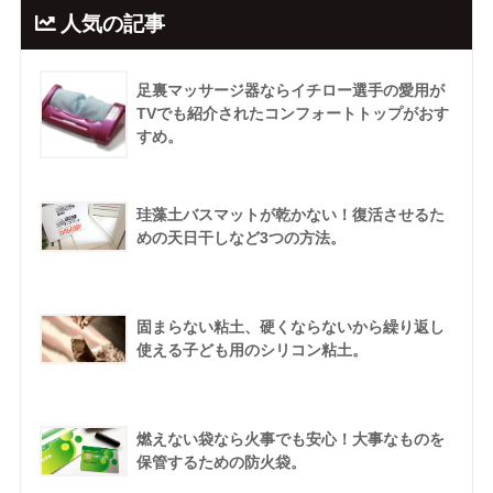
人気の記事
足裏マッサージ器ならイチロー選手の愛用が
TVでも紹介されたコンフォートトップがおす
すめ。
珪藻土バスマットが乾かない！復活させるた
めの天日干しなど3つの方法。
固まらない粘土、硬くならないから繰り返し
使える子ども用のシリコン粘土。
燃えない袋なら火事でも安心！大事なものを
保管するための防火袋。