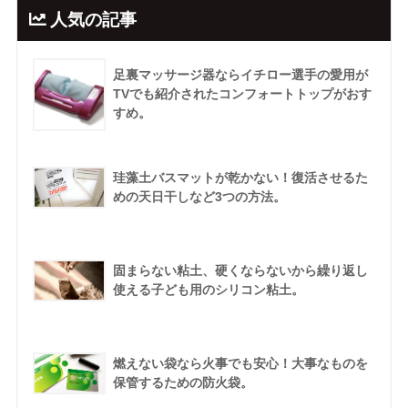
人気の記事
足裏マッサージ器ならイチロー選手の愛用が
TVでも紹介されたコンフォートトップがおす
すめ。
珪藻土バスマットが乾かない！復活させるた
めの天日干しなど3つの方法。
固まらない粘土、硬くならないから繰り返し
使える子ども用のシリコン粘土。
燃えない袋なら火事でも安心！大事なものを
保管するための防火袋。