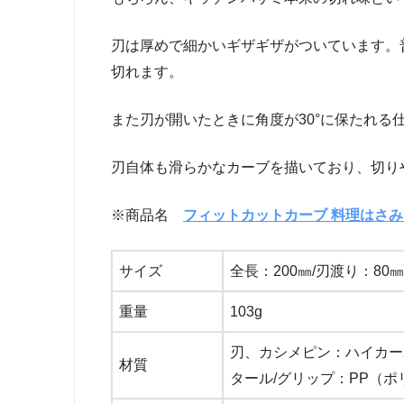
刃は厚めで細かいギザギザがついています。
切れます。
また刃が開いたときに角度が30°に保たれる
刃自体も滑らかなカーブを描いており、切り
※商品名
フィットカットカーブ 料理はさ
サイズ
全長：200㎜/刃渡り：80㎜
重量
103g
刃、カシメピン：ハイカー
材質
タール/グリップ：PP（