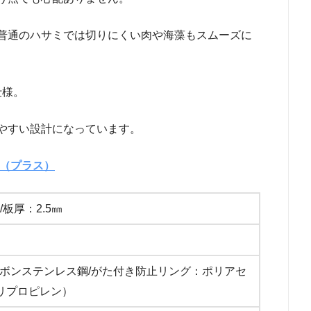
普通のハサミでは切りにくい肉や海藻もスムーズに
仕様。
やすい設計になっています。
み（プラス）
/板厚：2.5㎜
ボンステンレス鋼/がた付き防止リング：ポリアセ
ポリプロピレン）