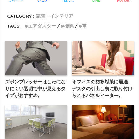
LINE
ツイート
シェア
はてブ
Pocket
CATEGORY :
家電・インテリア
TAGS :
エアダスター
掃除
車
ズボンプレッサーはしわにな
オフィスの防寒対策に最適、
りにくい透明で中が見えるタ
デスクの引出し裏に取り付け
イプがおすすめ。
られるパネルヒーター。