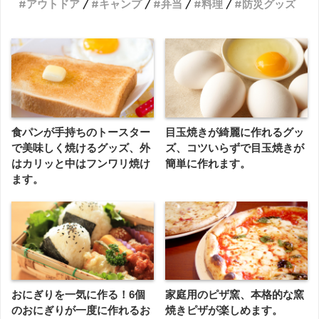
アウトドア
キャンプ
弁当
料理
防災グッズ
食パンが手持ちのトースター
目玉焼きが綺麗に作れるグッ
で美味しく焼けるグッズ、外
ズ、コツいらずで目玉焼きが
はカリッと中はフンワリ焼け
簡単に作れます。
ます。
おにぎりを一気に作る！6個
家庭用のピザ窯、本格的な窯
のおにぎりが一度に作れるお
焼きピザが楽しめます。