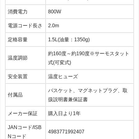
消費電力
800W
電源コード長さ
2.0m
定格容量
1.5L(油量：1350g)
約160度～約190度※サーモスタット
温度調節
式(可変式)
安全装置
温度ヒューズ
バスケット、マグネットプラグ、取
付属品
扱説明書兼保証書
メーカー保証
購入日より1年
JANコード/ISB
4983771992407
Nコード