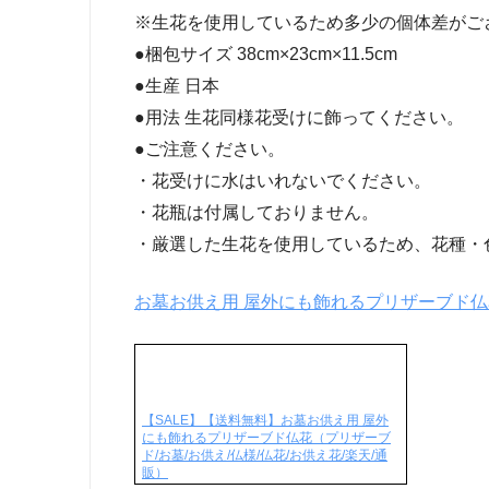
※生花を使用しているため多少の個体差がご
●梱包サイズ 38cm×23cm×11.5cm
●生産 日本
●用法 生花同様花受けに飾ってください。
●ご注意ください。
・花受けに水はいれないでください。
・花瓶は付属しておりません。
・厳選した生花を使用しているため、花種・
お墓お供え用 屋外にも飾れるプリザーブド仏
【SALE】【送料無料】お墓お供え用 屋外
にも飾れるプリザーブド仏花（プリザーブ
ド/お墓/お供え/仏様/仏花/お供え花/楽天/通
販）