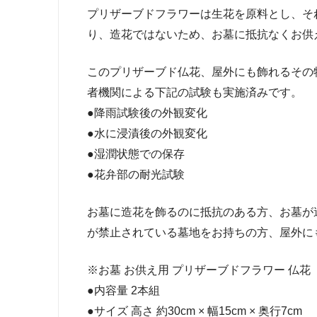
プリザーブドフラワーは生花を原料とし、そ
り、造花ではないため、お墓に抵抗なくお供
このプリザーブド仏花、屋外にも飾れるその
者機関による下記の試験も実施済みです。
●降雨試験後の外観変化
●水に浸漬後の外観変化
●湿潤状態での保存
●花弁部の耐光試験
お墓に造花を飾るのに抵抗のある方、お墓が
が禁止されている墓地をお持ちの方、屋外に
※お墓 お供え用 プリザーブドフラワー 仏花
●内容量 2本組
●サイズ 高さ 約30cm × 幅15cm × 奥行7cm