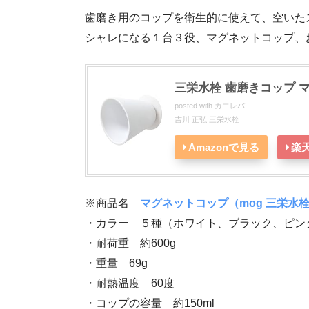
歯磨き用のコップを衛生的に使えて、空いた
シャレになる１台３役、マグネットコップ、
三栄水栓 歯磨きコップ マ
posted with
カエレバ
吉川 正弘 三栄水栓
Amazonで見る
楽
※商品名
マグネットコップ（mog 三栄水
・カラー ５種（ホワイト、ブラック、ピン
・耐荷重 約600g
・重量 69g
・耐熱温度 60度
・コップの容量 約150ml