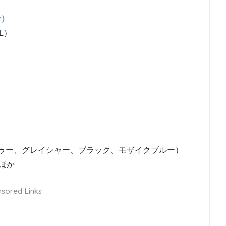
ン）
L）
ゥー、グレイシャー、ブラック、モザイクブルー）
 ほか
sored Links