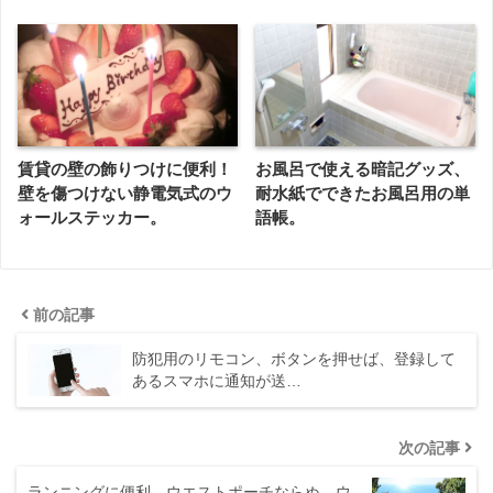
賃貸の壁の飾りつけに便利！
お風呂で使える暗記グッズ、
壁を傷つけない静電気式のウ
耐水紙でできたお風呂用の単
ォールステッカー。
語帳。
前の記事
防犯用のリモコン、ボタンを押せば、登録して
あるスマホに通知が送…
次の記事
ランニングに便利、ウエストポーチならぬ、ウ