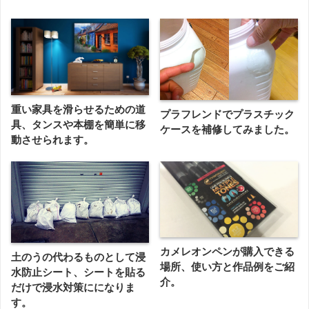
重い家具を滑らせるための道
プラフレンドでプラスチック
具、タンスや本棚を簡単に移
ケースを補修してみました。
動させられます。
カメレオンペンが購入できる
土のうの代わるものとして浸
場所、使い方と作品例をご紹
水防止シート、シートを貼る
介。
だけで浸水対策にになりま
す。