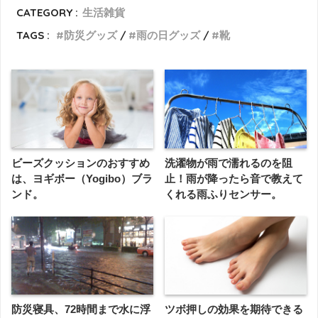
CATEGORY :
生活雑貨
TAGS :
防災グッズ
雨の日グッズ
靴
ビーズクッションのおすすめ
洗濯物が雨で濡れるのを阻
は、ヨギボー（Yogibo）ブラ
止！雨が降ったら音で教えて
ンド。
くれる雨ふりセンサー。
防災寝具、72時間まで水に浮
ツボ押しの効果を期待できる