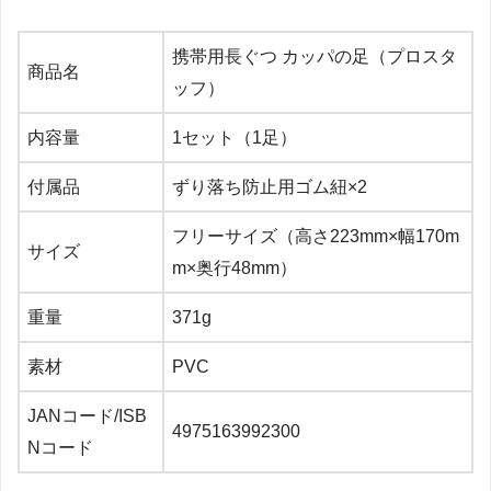
携帯用長ぐつ カッパの足（プロスタ
商品名
ッフ）
内容量
1セット（1足）
付属品
ずり落ち防止用ゴム紐×2
フリーサイズ（高さ223mm×幅170m
サイズ
m×奥行48mm）
重量
371g
素材
PVC
JANコード/ISB
4975163992300
Nコード